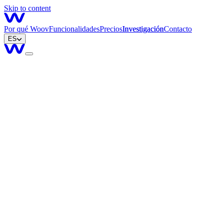
Skip to content
Por qué Woov
Funcionalidades
Precios
Investigación
Contacto
ES
Escrito por
Milla Zlatanova
Investigadora UX
Compartir