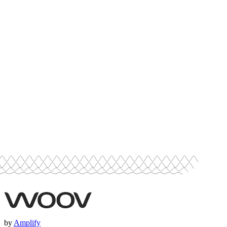
Seguridad, sostenibilidad e inclusión
Mar 13, 2026
–
6 min. de lectura
by
Amplify